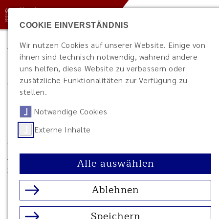
COOKIE EINVERSTÄNDNIS
Wir nutzen Cookies auf unserer Website. Einige von
Verzeichnis niederdeutscher
ihnen sind technisch notwendig, während andere
Autor:innen der Region
uns helfen, diese Website zu verbessern oder
zusätzliche Funktionalitäten zur Verfügung zu
Weser-Ems
stellen.
Notwendige Cookies
In diesem Verzeichnis werden die biographischen
Daten zeitgenössischer Autor:innen, deren
Externe Inhalte
selbstständig erschienene Literatur, Beiträge in
Anthologien, Kalendern und Zeitschriften sowie
Alle auswählen
Sekundärliteratur zusammengestellt.
Ablehnen
Die Inhalte werden laufend ergänzt.
Speichern