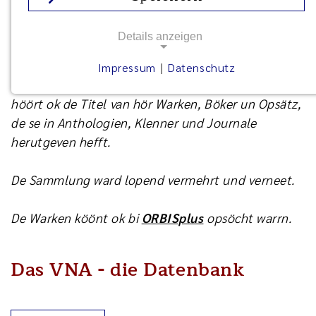
Die Werke sind auch bei
ORBISplus
recherchierbar.
Details anzeigen
In dat
VNA
warrt de Namen, Geburtsstäen, -dagen
un anner biographische Informationen över de
Impressum
Datenschutz
|
Schrieversches un Schriever tosamenstellt. Dorto
höört ok de Titel van hör Warken, Böker un Opsätz,
de se in Anthologien, Klenner und Journale
herutgeven hefft.
De Sammlung ward lopend vermehrt und verneet.
De Warken köönt ok bi
ORBISplus
opsöcht warrn.
Das VNA - die Datenbank